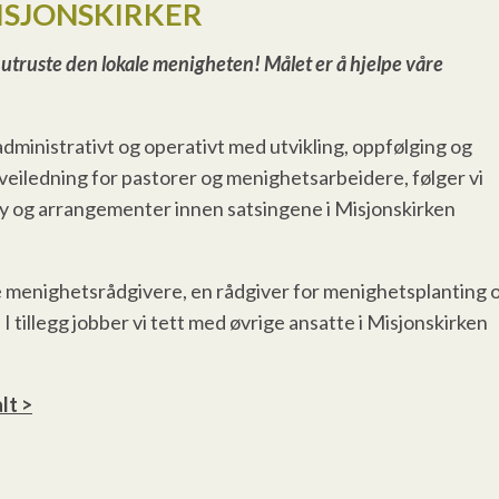
ISJONSKIRKER
og utruste den lokale menigheten! Målet er å hjelpe våre
 administrativt og operativt med utvikling, oppfølging og
g veiledning for pastorer og menighetsarbeidere, følger vi
øy og arrangementer innen satsingene i Misjonskirken
tre menighetsrådgivere, en rådgiver for menighetsplanting 
 tillegg jobber vi tett med øvrige ansatte i Misjonskirken
lt >