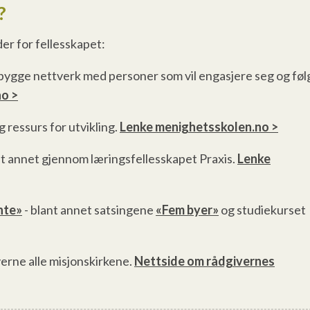
?
er for fellesskapet:
r, bygge nettverk med personer som vil engasjere seg og føl
o >
 ressurs for utvikling.
Lenke menighetsskolen.no >
blant annet gjennom læringsfellesskapet Praxis.
Lenke
nte»
- blant annet satsingene
«Fem byer»
og studiekurset
verne alle misjonskirkene.
Nettside om rådgivernes