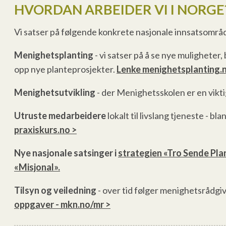
HVORDAN ARBEIDER VI I NORGE
Vi satser på følgende konkrete nasjonale innsatsområd
Menighetsplanting
- vi satser på å se nye mulighete
opp nye planteprosjekter.
Lenke menighetsplanting.n
Menighetsutvikling
- der Menighetsskolen er en viktig
Utruste medarbeidere
lokalt til livslang tjeneste - 
praxiskurs.no >
Nye nasjonale satsinger i
strategien
«Tro Sende Pla
«Misjonal».
Tilsyn og veiledning
- over tid følger menighetsrådgi
oppgaver - mkn.no/mr >