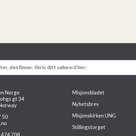
en Norge
Misjonsbladet
rohgs gt 34
Nyhetsbrev
 Norway
Misjonskirken UNG
7 50
.no
Stillingstorget
0 474 708