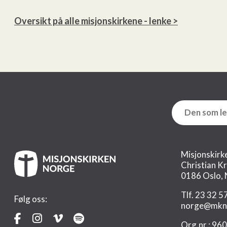
Oversikt på alle misjonskirkene - lenke >
Misjonskirk
Christian K
0186 Oslo,
Tlf. 23 32 5
Følg oss:
norge@mkn
Org.nr.: 96