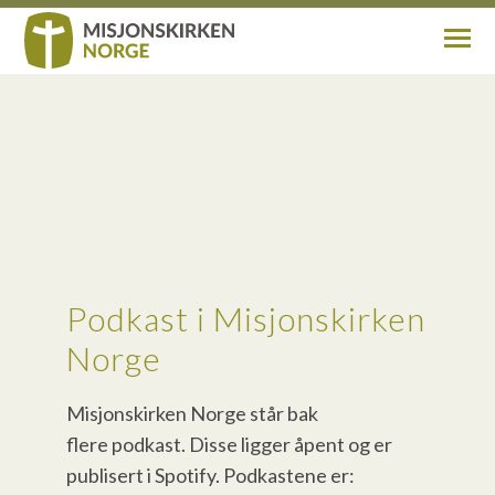
Om oss
Aktuelt
Finn misjonskirke
Podkast i Misjonskirken
Min side
Norge
Kontakt
Misjonskirken Norge står bak
flere podkast. Disse ligger åpent og er
Gi gave
publisert i Spotify. Podkastene er: