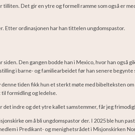
 tilliten. Det gir en ytre og formell ramme som også er me
r. Etter ordinasjonen har han tittelen ungdomspastor.
 år siden. Den gangen bodde han i Mexico, hvor han også gik
tilling i barne- og familiearbeidet før han senere begynt
 av denne tiden fikk hun et sterkt møte med bibelteksten o
til formidling og ledelse.
det indre og det ytre kallet samstemmer, får jeg frimodighet
misjonskirke om å bli ungdomspastor der. I 2025 ble hun pa
medlem i Predikant- og menighetsrådet i Misjonskirken No