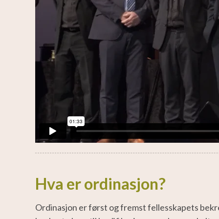
Hva er ordinasjon?
Ordinasjon er først og fremst fellesskapets bekr