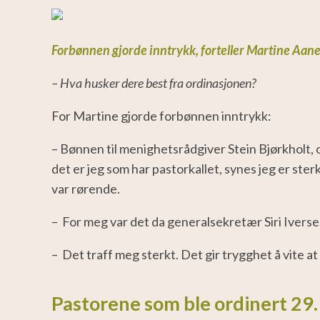
Forbønnen gjorde inntrykk, forteller Martine Aane
– Hva husker dere best fra ordinasjonen?
For Martine gjorde forbønnen inntrykk:
– Bønnen til menighetsrådgiver Stein Bjørkholt, om
det er jeg som har pastorkallet, synes jeg er ster
var rørende.
– For meg var det da generalsekretær Siri Iversen
– Det traff meg sterkt. Det gir trygghet å vite
at
Pastorene som ble ordinert 29.