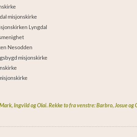
nskirke
dal misjonskirke
sjonskirken Lyngdal
nsmenighet
rken Nesodden
gsbygd misjonskirke
onskirke
misjonskirke
ark, Ingvild og Olai. Rekke to fra venstre: Barbro, Josue og O