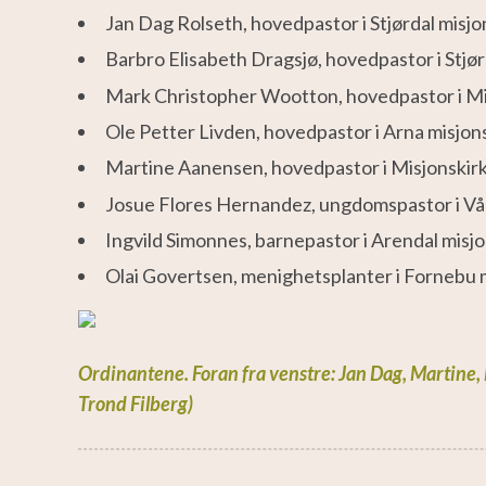
Jan Dag Rolseth, hovedpastor i Stjørdal misjo
Barbro Elisabeth Dragsjø, hovedpastor i Stjør
Mark Christopher Wootton, hovedpastor i Mi
Ole Petter Livden, hovedpastor i Arna misjo
Martine Aanensen, hovedpastor i Misjonski
Josue Flores Hernandez, ungdomspastor i Vå
Ingvild Simonnes, barnepastor i Arendal misj
Olai Govertsen, menighetsplanter i Fornebu 
Ordinantene. Foran fra venstre: Jan Dag, Martine, M
Trond Filberg)