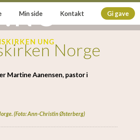
T.NO
e
Min side
Kontakt
Gi gave
NSKIRKEN UNG
nskirken Norge
sier Martine Aanensen, pastor i
orge. (Foto: Ann-Christin Østerberg)