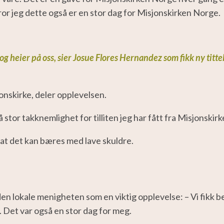
or jeg dette også er en stor
dag for Misjonskirken Norge.
 og heier på oss, sier Josue Flores Hernandez som fikk ny titte
nskirke, deler opplevelsen.
å stor takknemlighet for tilliten jeg har fått fra Misjonskir
at det kan bæres med lave skuldre.
den lokale menigheten som en viktig opplevelse:
– Vi fikk 
 Det var også en stor dag for meg.