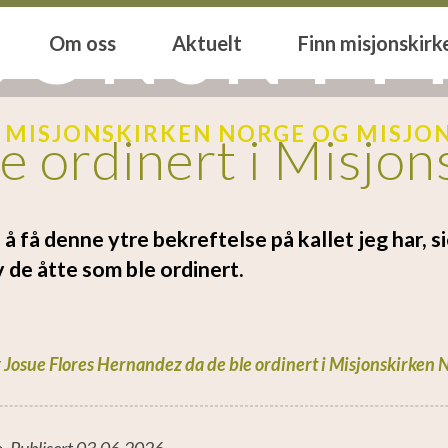
JONSNYT
Om oss
Aktuelt
Finn misjonskirk
 MISJONSKIRKEN NORGE OG MISJO
le ordinert i Misjo
å få denne ytre bekreftelse på kallet jeg har, 
de åtte som ble ordinert.
Josue Flores Hernandez da de ble ordinert i Misjonskirken N
o
.
Publisert 03.06.2026.