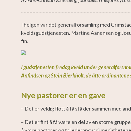
I helgen var det generalforsamling med Grimstad
kveldsgudstjenesten.
Martine Aanensen og Josu
fin.
I gudstjenesten fredag kveld under generalforsaml
Anfindsen og Stein Bjørkholt, de åtte ordinantene 
Nye pastorer er en gave
– Det er veldig flott å få stå der sammen med andr
– Det er fint å få være en del av en større gru
å være pastorer og ta lederansvar i menighetene v