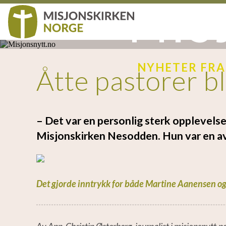
MIS
NYHETER FRA
Åtte pastorer b
– Det var en personlig sterk opplevelse 
Misjonskirken Nesodden. Hun var en av 
Det gjorde inntrykk for både Martine Aanensen og 
Av Ann-Christin Østerberg, journalist i misjonsnytt.n