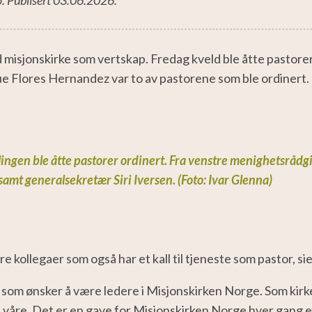
 misjonskirke som vertskap. Fredag kveld ble åtte pastorer
e Flores Hernandez var to av pastorene som ble ordinert
ingen ble åtte pastorer ordinert. Fra venstre menighetsråd
samt generalsekretær Siri Iversen. (Foto: Ivar Glenna)
e kollegaer som også har et kall til tjeneste som pastor, si
ppe som ønsker å være ledere i Misjonskirken Norge. Som k
åre. Det er en gave for Misjonskirken Norge hver gang en n