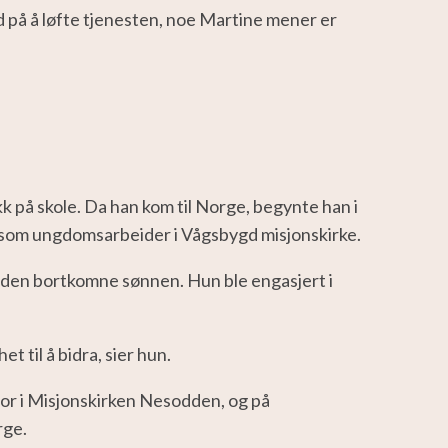
d på å løfte tjenesten, noe Martine mener er
k på skole. Da han kom til Norge, begynte han i
e som ungdomsarbeider i Vågsbygd misjonskirke.
m den bortkomne sønnen. Hun ble engasjert i
 til å bidra, sier hun.
stor i Misjonskirken Nesodden, og på
rge.