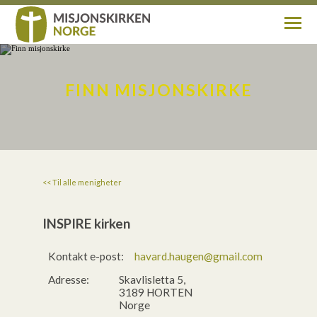
Om oss
FINN MISJONSKIRKE
Aktuelt
Finn misjonskirke
<< Til alle menigheter
Min side
INSPIRE kirken
Kontakt
Kontakt e-post:
havard.haugen@gmail.com
Adresse:
Skavlisletta 5,
Gi gave
3189 HORTEN