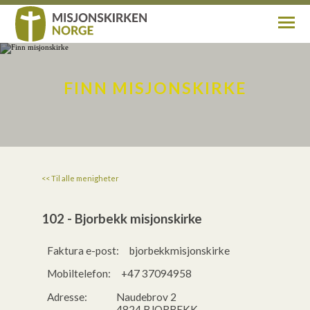
Om oss
FINN MISJONSKIRKE
Aktuelt
Finn misjonskirke
<< Til alle menigheter
Min side
102 - Bjorbekk misjonskirke
Faktura e-post:
bjorbekkmisjonskirke@ebilag.com
Kontakt
Mobiltelefon:
+47 37094958
Adresse:
Naudebrov 2
Gi gave
4824 BJORBEKK